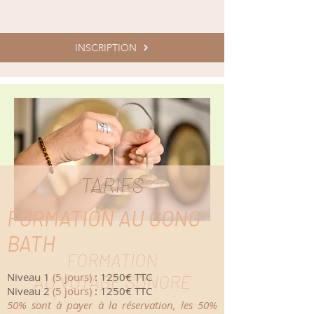
INSCRIPTION
TARIFS
FORMATION AU GONG
BATH
FORMATION
Niveau 1
(5 jours)
: 1250€ TTC
AU VOYAGE SONORE
Niveau 2
(5 jours)
: 1250€ TTC
50% sont à payer à la réservation, les 50%