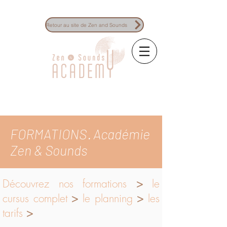
Retour au site de Zen and Sounds
La référence des formations à la
sonothérapie
FORMATIONS · Académie
Zen & Sounds
Découvrez nos formations
>
le
cursus complet
>
le planning
>
les
tarifs
>