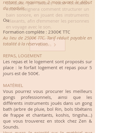
restant au maximum 2 mois avant le début
Conduite par Swann, cette formation
du module.
vous enseignera
comment structurer un
bain sonore, en jouant des instruments
Ou
relaxants, afin d’emmener les personnes
en voyage avec le son.
Formation complète : 2300€ TTC
Au lieu de 2500€ TTC. Tarif réduit payable en
totalité à la réservation.
Détails
REPAS, LOGEMENT
Les repas et le logement sont proposés sur
place : le forfait logement et repas pour 5
jours est de 500€.
MATÉRIEL
Vous pourrez vous procurer les meilleurs
gongs professionnels, ainsi que les
différents instruments joués dans un gong
bath (arbre de pluie, bol Rin, bols tibétains
de frappe et chantants, koshis, tingsha...)
que vous trouverez en stock chez Zen &
Sounds.
Vous aurez la priorité sur la matériel que