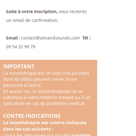
Suite à votre inscription,
vous recevrez
un email de confirmation.
Email :
contact@zenandsounds.com
Tél :
09 54 32 99 79
IMPORTANT
La sonothérapie est un outil très puissant,
dont les effets peuvent varier d’une
personne à l’autre.
En aucun cas, le sonothérapeute ne se
substitue à votre médecin traitant ou à un
spécialiste en cas de problème médical.
CONTRE-INDICATIONS
La sonothérapie est contre indiquée
dans les cas suivants :
· pour les personnes qui ont des
troubles