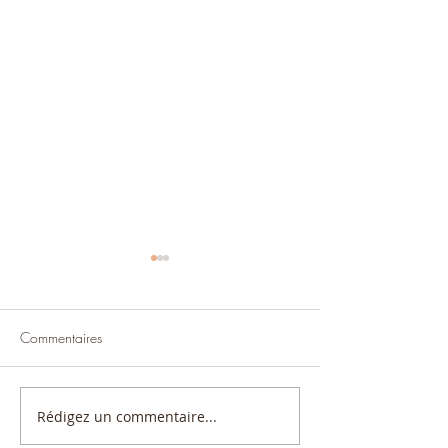
Commentaires
Priscille D.
Catherine W.
Rédigez un commentaire...